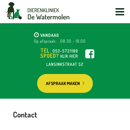
VANDAAG
Op afspraak:
08:30
-
18.00
TEL.
053-5721188
SPOED?
KLIK HIER
LANSINKSTRAAT 52
AFSPRAAK MAKEN
Contact