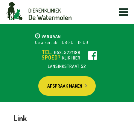
VANDAAG
Op afspraak:
08:30
-
18.00
TEL.
053-5721188
SPOED?
KLIK HIER
LANSINKSTRAAT 52
AFSPRAAK MAKEN
Link