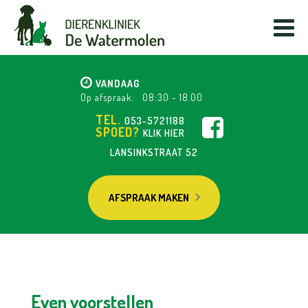
VANDAAG
Op afspraak:
08:30
-
18.00
TEL.
053-5721188
SPOED?
KLIK HIER
LANSINKSTRAAT 52
AFSPRAAK MAKEN
Even voorstellen